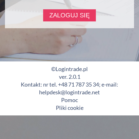
©Logintrade.pl
ver. 2.0.1
Kontakt: nr tel. +48 71 787 35 34; e-mail:
helpdesk@logintrade.net
Pomoc
Pliki cookie
Ta witryna stosuje pliki cookies (tzw. ciasteczka). Mogą Państwo
dowolnie zarządzać plikami cookies za pośrednictwem swojej
przeglądarki internetowej.
Kliknij, aby dowiedzieć się więcej.