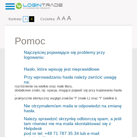
A
A
A
Kontrast:
X
X
Czcionka:
Pomoc
Najczęściej pojawiające się problemy przy
logowaniu:
Hasło, które wpisuję jest nieprawidłowe.
Przy wprowadzaniu hasła należy zwrócić uwagę
na:
rozróżnienie na wielkie oraz małe litery,
dodatkowe znaki, np. spacja, mogące pojawić się przy kopiowaniu hasła
,
praktycznie identyczny wygląd znaków “l” (małe L) oraz “I” (wielkie i).
Nie otrzymałem/am maila w odpowiedzi na zmianę
hasła.
Należy sprawdzić skrzynkę odbiorczą spam, a jeśli
tam również nie ma maila skontaktować się z
Helpdesk
pod nr tel. +48 71 787 35 34 lub e-mail: