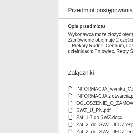
Przedmiot postępowania
Opis przedmiotu
Wykonawca może złożyć ofertę
Zamówienie obejmuje 2 części
– Piekary Rudne, Centrum, La
dzielnicach: Pniowiec, Repty Ś
Załączniki
INFORMACJA_wyniku_Cz.1 
INFORMACJA z otwarcia.p
OGLOSZENIE_O_ZAMOWI
SWZ_U_PN.pdf
Zal_1-7 do SWZ.docx
Zal_2_do_SWZ_JEDZ-espd
Zal_2_do_SWZ_JEDZ_edy