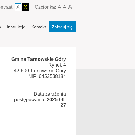
A
A
ntrast:
X
X
Czcionka:
A
n
Instrukcje
Kontakt
Zaloguj się
Gmina Tarnowskie Góry
Rynek 4
42-600 Tarnowskie Góry
NIP: 6452538184
Data założenia
postępowania:
2025-06-
27