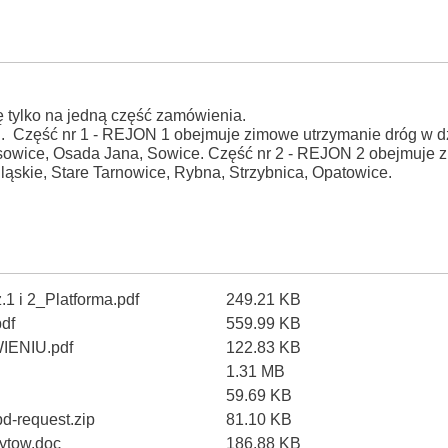
 tylko na jedną część zamówienia.
. Część nr 1 - REJON 1 obejmuje zimowe utrzymanie dróg w dz
sowice, Osada Jana, Sowice. Część nr 2 - REJON 2 obejmuje 
ląskie, Stare Tarnowice, Rybna, Strzybnica, Opatowice.
i 2_Platforma.pdf
249.21 KB
df
559.99 KB
ENIU.pdf
122.83 KB
1.31 MB
59.69 KB
-request.zip
81.10 KB
tow.doc
186.88 KB