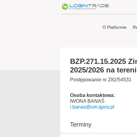
O Platformie
Re
BZP.271.15.2025 Z
2025/2026 na tere
Postępowanie nr Z82/54531
Osoba kontaktowa:
IWONA BANAŚ
i.banas@um.tgory.pl
Terminy