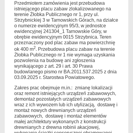
Przedmiotem zamówienia jest przebudowa
istniejącego placu zabaw zlokalizowanego na
terenie Żłobka Publicznego nr 1, przy ul.
Strzybnickiej 3 w Tarnowskich Górach, na działce
o numerze ewidencyjnym 95/3, w jednostce
ewidencyjnej 241304_1 Tarnowskie Góry, w
obrębie ewidencyjnym 0015 Strzybnica. Teren
przeznaczony pod plac zabaw ma powierzchnię
2
ok 400 m
. Przebudowa placu zabaw na terenie
Żłobka Publicznego nr 1 nie wymaga uzyskania
pozwolenia na budowę ani zgłoszenia
wynikającego z art. 29 i art. 30 Prawa
budowlanego pismo nr BA.2011.537.2025 z dnia
03.09.2025 r. Starostwa Powiatowego.
Zakres prac obejmuje m.in.: zmianę lokalizacji
oraz remont istniejących urządzeń zabawowych,
demontaż pozostałych urządzeń zabawowych
wraz z ich wywozem lub ich utylizacją, dostawę i
montaż nowych drewnianych urządzeń
zabawowych, dostawę i montaż elementów
małej architektury wykonanych z konstrukcji
drewnianych z drewna robinii akacjowej,
wykonanie ścieżki sensorycznej obramowanej