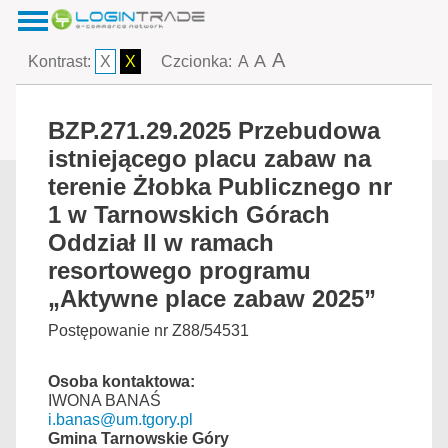
A
A
Kontrast:
X
X
Czcionka:
A
BZP.271.29.2025 Przebudowa
istniejącego placu zabaw na
terenie Żłobka Publicznego nr
1 w Tarnowskich Górach
Oddział II w ramach
resortowego programu
„Aktywne place zabaw 2025”
Postępowanie nr Z88/54531
Osoba kontaktowa:
IWONA BANAŚ
i.banas@um.tgory.pl
Gmina Tarnowskie Góry