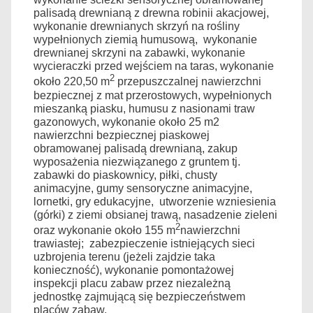
palisadą drewnianą z drewna robinii akacjowej,
wykonanie drewnianych skrzyń na rośliny
wypełnionych ziemią humusową, wykonanie
drewnianej skrzyni na zabawki, wykonanie
wycieraczki przed wejściem na taras, wykonanie
2
około 220,50 m
przepuszczalnej nawierzchni
bezpiecznej z mat przerostowych, wypełnionych
mieszanką piasku, humusu z nasionami traw
gazonowych, wykonanie około 25 m2
nawierzchni bezpiecznej piaskowej
obramowanej palisadą drewnianą, zakup
wyposażenia niezwiązanego z gruntem tj.
zabawki do piaskownicy, piłki, chusty
animacyjne, gumy sensoryczne animacyjne,
lornetki, gry edukacyjne, utworzenie wzniesienia
(górki) z ziemi obsianej trawą, nasadzenie zieleni
2
oraz wykonanie około 155 m
nawierzchni
trawiastej; zabezpieczenie istniejących sieci
uzbrojenia terenu (jeżeli zajdzie taka
konieczność), wykonanie pomontażowej
inspekcji placu zabaw przez niezależną
jednostkę zajmującą się bezpieczeństwem
placów zabaw.