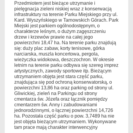
Przedmiotem jest bieżące utrzymanie i
pielęgnacja zieleni niskiej wraz z konserwacją
infrastruktury na terenie Parku Miejskiego przy ul.
Kard. Wyszyńskiego w Tarnowskich Górach. Park
Miejski jest parkiem ogólnodostępnym, o
charakterze leśnym, o dużym zagęszczeniu
drzew i krzewów prawie na całej jego
powierzchni 18,47 ha. Na terenie parku znajdują
się: duży plac zabaw, korty tenisowe, górka
narciarska, muszla koncertowa, pergola,
wieżyczka widokowa, deszczochron. W okresie
letnim na terenie parku odbywa się szereg imprez
artystycznych, zawody sportowe itp. Bieżącym
utrzymaniem objęta jest stara część parku,
znajdująca się pod ochroną konserwatorską, o
powierzchni 13,86 ha oraz parking od strony ul.
Gliwickiej, zieleń na Parkingu od strony
cmentarza św. Józefa oraz łącznik pomiędzy
cmentarzem św. Anny i zabudowaniami
jednorodzinnymi, o łącznej powierzchni 14,726
ha. Pozostała część parku o pow. 3,7489 ha nie
jest objęta bieżącym utrzymaniem. Wykonywane
tam prace mają charakter interwencyjny