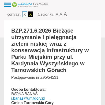
A
A
Kontrast:
X
X
Czcionka:
A
BZP.271.6.2026 Bieżące
utrzymanie i pielęgnacja
zieleni niskiej wraz z
konserwacją infrastruktury w
Parku Miejskim przy ul.
Kardynała Wyszyńskiego w
Tarnowskich Górach
Postępowanie nr Z95/54531
Osoba kontaktowa:
IWONA BANAŚ
i.banas@um.tgory.pl
Gmina Tarnowskie Góry