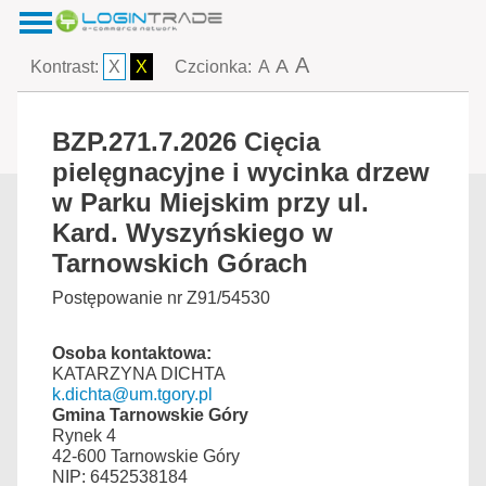
A
A
Kontrast:
X
X
Czcionka:
A
BZP.271.7.2026 Cięcia
pielęgnacyjne i wycinka drzew
w Parku Miejskim przy ul.
Kard. Wyszyńskiego w
Tarnowskich Górach
Postępowanie nr Z91/54530
Osoba kontaktowa:
KATARZYNA DICHTA
k.dichta@um.tgory.pl
Gmina Tarnowskie Góry
Rynek 4
42-600 Tarnowskie Góry
NIP: 6452538184