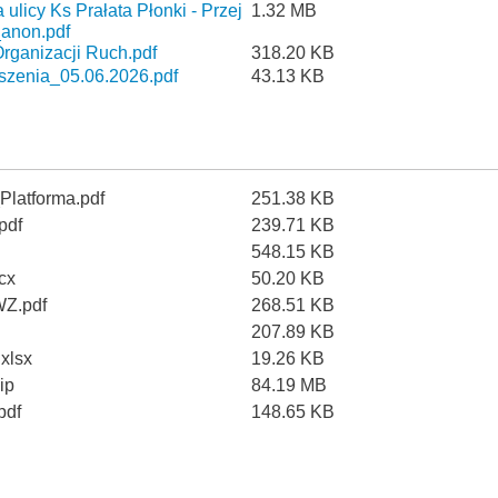
ulicy Ks Prałata Płonki - Przej
1.32 MB
_anon.pdf
rganizacji Ruch.pdf
318.20 KB
szenia_05.06.2026.pdf
43.13 KB
atforma.pdf
251.38 KB
pdf
239.71 KB
548.15 KB
cx
50.20 KB
WZ.pdf
268.51 KB
207.89 KB
xlsx
19.26 KB
ip
84.19 MB
pdf
148.65 KB