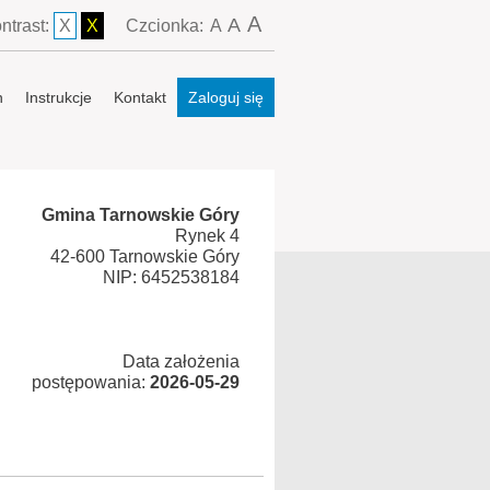
A
A
ntrast:
X
X
Czcionka:
A
n
Instrukcje
Kontakt
Zaloguj się
Gmina Tarnowskie Góry
Rynek 4
42-600 Tarnowskie Góry
NIP: 6452538184
Data założenia
postępowania:
2026-05-29