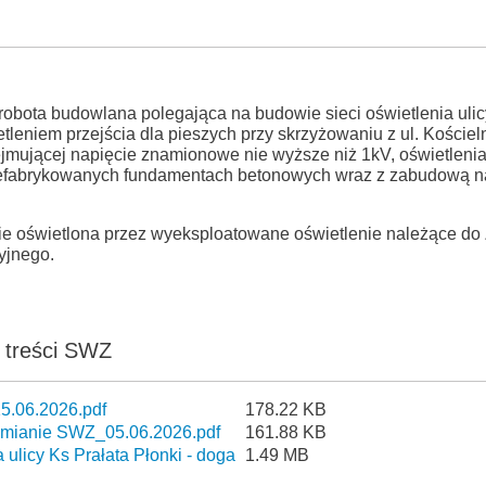
obota budowlana polegająca na budowie sieci oświetlenia ulic
tleniem przejścia dla pieszych przy skrzyżowaniu z ul. Kościel
bejmującej napięcie znamionowe nie wyższe niż 1kV, oświetlen
efabrykowanych fundamentach betonowych wraz z zabudową na
nie oświetlona przez wyeksploatowane oświetlenie należące d
yjnego.
a treści SWZ
15.06.2026.pdf
178.22 KB
)_zmianie SWZ_05.06.2026.pdf
161.88 KB
 ulicy Ks Prałata Płonki - doga
1.49 MB