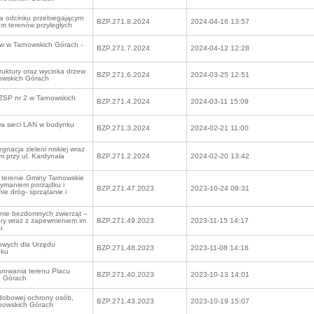
na odcinku przebiegającym
BZP.271.8.2024
2024-04-16 13:57
em terenów przyległych
w w Tarnowskich Górach -
BZP.271.7.2024
2024-04-12 12:28
truktury oraz wycinka drzew
BZP.271.6.2024
2024-03-25 12:51
nowskich Górach
ZSP nr 2 w Tarnowskich
BZP.271.4.2024
2024-03-11 15:09
a sieci LAN w budynku
BZP.271.3.2024
2024-02-21 11:00
gnacja zieleni niskiej wraz
im przy ul. Kardynała
BZP.271.2.2024
2024-02-20 13:42
 terenie Gminy Tarnowskie
zymaniem porządku i
BZP.271.47.2023
2023-10-24 09:31
ie dróg- sprzątanie i
nie bezdomnych zwierząt –
ry wraz z zapewnieniem im
BZP.271.49.2023
2023-11-15 14:17
u
owych dla Urzędu
BZP.271.48.2023
2023-11-08 14:16
oku
rowania terenu Placu
BZP.271.40.2023
2023-10-13 14:01
h Górach
dobowej ochrony osób,
BZP.271.43.2023
2023-10-19 15:07
rnowskich Górach