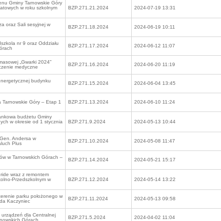
enu Gminy Tarnowskie Góry
wiatowych w roku szkolnym
BZP.271.21.2024
2024-07-19 13:31
 oraz Sali sesyjnej w
BZP.271.18.2024
2024-06-19 10:11
zkola nr 9 oraz Oddziału
BZP.271.17.2024
2024-06-12 11:07
Górach
masowej „Gwarki 2024”
BZP.271.16.2024
2024-06-20 11:19
eczenie medyczne
energetycznej budynku
BZP.271.15.2024
2024-06-04 13:45
 Tarnowskie Góry – Etap 1
BZP.271.13.2024
2024-06-10 11:24
ankowa budżetu Gminy
nych w okresie od 1 stycznia
BZP.271.9.2024
2024-05-13 10:44
 Gen. Andersa w
BZP.271.10.2024
2024-05-08 11:47
luch Plus
ów w Tarnowskich Górach –
BZP.271.14.2024
2024-05-21 15:17
ride wraz z remontem
kolno-Przedszkolnym w
BZP.271.12.2024
2024-05-14 13:22
terenie parku położonego w
BZP.271.11.2024
2024-05-13 09:58
nda Kaczyniec
urządzeń dla Centralnej
BZP.271.5.2024
2024-04-02 11:04
rnowskich Górach