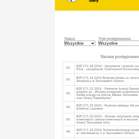
Status:
Tryb postępowania:
Nazwa postępowan
BZP.271.29.2024 - Utrzymanie czystości na
61.
Góry - zarządzanie Cmentarzem Komunaln
BZP.271.24.2024 Budowa boiska ze sztucz
62.
Strzybnica w Tarnowskich Górach
BZP.271.22.2024 - Pełnienie funkcji Operat
projektu pn. „Rozwój energetyki rozproszone
63.
źródła energii na terenie Miasta Tarnowski
oraz Gminy Świerklaniec”
BZP.271.23.2024 - Budowa wybiegu dla ps
64.
dzielnica Lasowice
BZP.271.20.2024 - Zimowe utrzymanie dróg
65.
rowerowych i pieszo-rowerowych w sezonie
Gminy Tarnowskie Góry
BZP.271.19.2024 Termomodernizacja budyn
66.
ul. Sienkiewicza 2 w Tarnowskich Górach