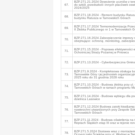
BZP.271.21.2024 Dowożenie uczniów z ter
67.
do szkół, przedszkoli i innych placówek os
2024/2025
BZP.271.18.2024 - Remont budynku Ratusza
68.
budynku Ratusza w Tarnowskich Górach
BZP.271.17.2024 Termomodernizacja Przeds
69.
II Żłobka Publicznego nr 1 w Tarnowskich 
BZP.271.16.2024 Zabezpieczenie imprezy 
70.
obejmujące: ochronę, monitoring, zabezpi
BZP.271.15.2024 - Poprawa efektywności 
71.
Ochotniczej Straży Pożarnej w Pniowcu
72.
BZP.271.13.2024 - Cyberbezpieczna Gmina
BZP.271.9.2024 - Kompleksowa obsługa b
73.
Tarnowskie Góry i jej jednostek organizacyj
2025 roku do 31 grudnia 2028 roku
BZP.271.10.2024 - Budowa żłobka przy ul.
74.
Tarnowskich Górach w ramach programu Ma
BZP.271.14.2024 - Budowa wybiegu dla ps
75.
dzielnica Lasowice
BZP.271.12.2024 Budowa zatoki kiss&amp;
76.
nawierzchni utwardzonych przy Zespole Sz
Tarnowskich Górach
BZP.271.11.2024 - Budowa oświetlenia na 
77.
Reptach Śląskich etap III oraz w rejonie ro
BZP.271.5.2024 Dostawa wraz z montażem 
78.
Oczyszczalni Ścieków przy ul. Wodnej w Ta