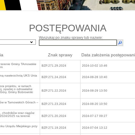
POSTĘPOWANIA
Wyszukaj po znaku sprawy lub nazwie:
ia
Znak sprawy
Data założenia postępowan
 terenie Gminy TArnowskie
BZP.271.29.2024
2024-10-02 10:46
ym
ną nawierzchnią UKS Unia
BZP.271.24.2024
2024-08-28 10:40
ora projektu, w ramach
j, opartej o odnawialne
BZP.271.22.2024
2024-08-29 13:50
e Góry, Gminy Bobrowniki
ów w Tarnowskich Górach –
BZP.271.23.2024
2024-08-20 10:50
, chodników oraz ciągów
 2024/2025 na terenie
BZP.271.20.2024
2024-07-17 09:27
ku Urzędu Miejskiego przy
BZP.271.19.2024
2024-07-04 13:12