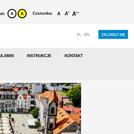
Czcionka:
st:
A
A
PL
EN
ZALOGUJ SIĘ
ULAMIN
INSTRUKCJE
KONTAKT