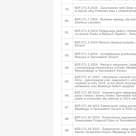
BZP.271.8.2024 - Zarurowanie rzeki Stoły 
79.
w rejonie ulicy Parkowej wraz z odwodnieni
BZP.271.7.2024 - Budowa wybiegu dla psó
80.
dzielnica Lasowice
BZP.271.6.2024 Pielęgnacja zieleni i infras
81.
na terenie Parku w Reptach Śląskich - Tar
BZP.271.4.2024 Remont elewacji budynku 
82.
Górach
BZP.271.3.2024 - Kompleksowa przebudow
83.
Ratusza w Tarnowskich Górach
BZP.271.2.2024 - Bieżące utrzymanie i pielę
84.
z konserwacją infrastruktury w Parku Miejsk
Wyszyńskiego w Tarnowskich Górach
BZP.271.47.2023 - Utrzymanie czystości na
Góry – wykonywanie prac związanych z utr
85.
czystości w roku 2024, w tym letnie utrzyman
zamiatanie oraz likwidacja dzikich wysypisk
BZP.271.49.2023 - Interwencyjne wyłapywa
86.
psów i kotów z terenu Gminy Tarnowskie Gó
opieki w schronisku dla zwierząt w 2024 rok
BZP.271.48.2023 Świadczenie usług poczt
87.
Miejskiego w Tarnowskich Górach w 2024 r
BZP.271.40.2023 - Przebudowa zagospoda
88.
Towarzystwa Przyjaciół Dzieci w Tarnowskic
BZP.271.43.2023 - Świadczenie usług cało
89.
mienia i budynków Urzędu Miejskiego w Ta