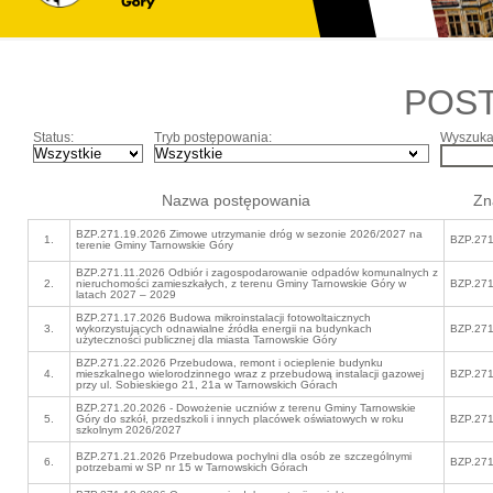
POS
Status:
Tryb postępowania:
Wyszukaj
Nazwa postępowania
Zn
BZP.271.19.2026 Zimowe utrzymanie dróg w sezonie 2026/2027 na
1.
BZP.271
terenie Gminy Tarnowskie Góry
BZP.271.11.2026 Odbiór i zagospodarowanie odpadów komunalnych z
2.
nieruchomości zamieszkałych, z terenu Gminy Tarnowskie Góry w
BZP.271
latach 2027 – 2029
BZP.271.17.2026 Budowa mikroinstalacji fotowoltaicznych
3.
wykorzystujących odnawialne źródła energii na budynkach
BZP.271
użyteczności publicznej dla miasta Tarnowskie Góry
BZP.271.22.2026 Przebudowa, remont i ocieplenie budynku
4.
mieszkalnego wielorodzinnego wraz z przebudową instalacji gazowej
BZP.271
przy ul. Sobieskiego 21, 21a w Tarnowskich Górach
BZP.271.20.2026 - Dowożenie uczniów z terenu Gminy Tarnowskie
5.
Góry do szkół, przedszkoli i innych placówek oświatowych w roku
BZP.271
szkolnym 2026/2027
BZP.271.21.2026 Przebudowa pochylni dla osób ze szczególnymi
6.
BZP.271
potrzebami w SP nr 15 w Tarnowskich Górach