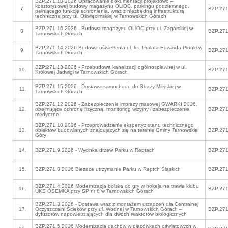
BZP.271.18.2026 Opracowanie dokumentacji projektowo –
kosztorysowej budowy magazynu OLiOC, parkingu podziemnego,
7.
BZP.271
pełniącego funkcję schronienia, wraz z niezbędną infrastrukturą
techniczną przy ul. Oświęcimskiej w Tarnowskich Górach
BZP.271.16.2026 - Budowa magazynu OLiOC przy ul. Zagórskiej w
8.
BZP.271
Tarnowskich Górach
BZP.271.14.2026 Budowa oświetlenia ul. ks. Prałata Edwarda Płonki w
9.
BZP.271
Tarnowskich Górach
BZP.271.13.2026 - Przebudowa kanalizacji ogólnospławnej w ul.
10.
BZP.271
Królowej Jadwigi w Tarnowskich Górach
BZP.271.15.2026 - Dostawa samochodu do Straży Miejskiej w
11.
BZP.271
Tarnowskich Górach
BZP.271.12.2026 - Zabezpieczenie imprezy masowej GWARKI 2026,
12.
obejmujące ochronę fizyczną, monitoring wizyjny i zabezpieczenie
BZP.271
medyczne
BZP.271.10.2026 - Przeprowadzenie ekspertyz stanu technicznego
13.
obiektów budowlanych znajdujących się na terenie Gminy Tarnowskie
BZP.271
Góry
14.
BZP.271.9.2026 - Wycinka drzew Parku w Reptach
BZP.271
15.
BZP.271.8.2026 Bieżace utrzymanie Parku w Reptch Śląskich
BZP.271
BZP.271.4.2026 Modernizacja boiska do gry w hokeja na trawie klubu
16.
BZP.271
UKS ÓSEMKA przy SP nr 8 w Tarnowskich Górach
BZP.271.3.2026 - Dostawa wraz z montażem urządzeń dla Centralnej
17.
Oczyszczalni Ścieków przy ul. Wodnej w Tarnowskich Górach –
BZP.271
dyfuzorów napowietrzających dla dwóch reaktorów biologicznych
BZP.271.5.2026 Modernizacja dachów w placówkach oświatowych w