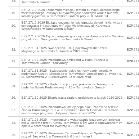
18.
BZP.271
Tarnowskich Górach
BZP.271.2.2026 Termomodernizacja i remont budynku mieszkalnego
19.
wielorodzinnego, oficyny i budynków gospodarczych wraz z budową
BZP.271
instalacji gazowej w Tarnowskich Górach przy ul. K. Miarki 13
BZP.271.6.2026 Bieżące utrzymanie i pielęgnacja zieleni niskiej wraz z
20.
konserwacją infrastruktury w Parku Miejskim przy ul. Kardynała
BZP.271
Wyszyńskiego w Tarnowskich Górach
BZP.271.7.2026 Cięcia pielęgnacyjne i wycinka drzew w Parku Miejskim
21.
BZP.271
przy ul. Kard. Wyszyńskiego w Tarnowskich Górach
BZP.271.34.2025 Świadczenie usług pocztowych dla Urzędu
22.
BZP.271
Miejskiego w Tarnowskich Górach w 2026 roku
BZP.271.32.2025 Przebudowa amfiteatru w Parku Hutnika w
23.
BZP.271
Tarnowskich Górach - Strzybnicy
BZP.271.33.2025 - Świadczenie usług ochrony osób i mienia w
24.
budynkach Urzędu Miejskiego w Tarnowskich Górach przy ul. Rynek 4,
BZP.271
ul. Sienkiewicza 2 i Sienkiewicza 2a w 2026 roku
BZP.271.31.2025 - Modernizacja części pokrycia dachowego na
25.
BZP.271
budynku Szkoły Podstawowej nr 15 w Tarnowskich Górach
26.
BZP.271.30.2025 Eksploatacja szaletu miejskiego w latach 2026-2027
BZP.271
BZP.271.29.2025 Przebudowa istniejącego placu zabaw na terenie
27.
Żłobka Publicznego nr 1 w Tarnowskich Górach Oddział II w ramach
BZP.271
resortowego programu „Aktywne place zabaw 2025”
BZP.271.28.2025 - Interwencyjne wyłapywanie bezdomnych zwierząt –
28.
psów i kotów z terenu Gminy Tarnowskie Góry wraz z zapewnieniem im
BZP.271
opieki w schronisku dla zwierząt w 2026 roku
BZP.271.25.2025 Utworzenie Centrum Aktywności Społecznej 3Miejsce
29.
BZP.271
przy ul. Jurczyka 1 w Tarnowskich Górach - etap I