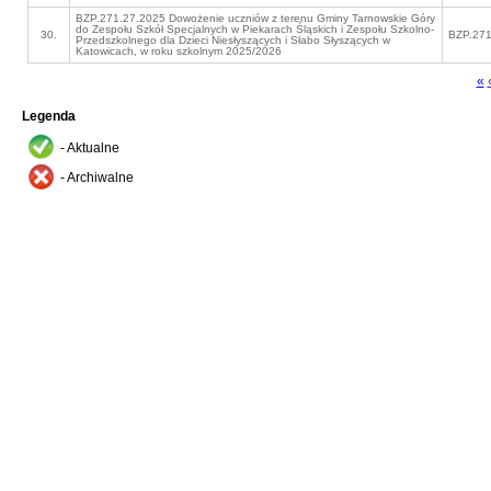
BZP.271.27.2025 Dowożenie uczniów z terenu Gminy Tarnowskie Góry
do Zespołu Szkół Specjalnych w Piekarach Śląskich i Zespołu Szkolno-
30.
BZP.271
Przedszkolnego dla Dzieci Niesłyszących i Słabo Słyszących w
Katowicach, w roku szkolnym 2025/2026
«
Legenda
- Aktualne
- Archiwalne