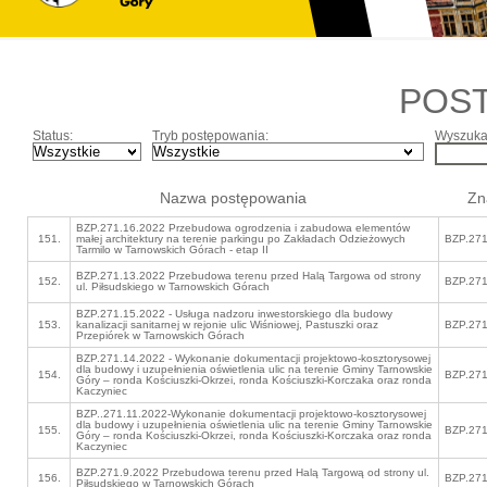
POS
Status:
Tryb postępowania:
Wyszukaj
Nazwa postępowania
Zn
BZP.271.16.2022 Przebudowa ogrodzenia i zabudowa elementów
151.
małej architektury na terenie parkingu po Zakładach Odzieżowych
BZP.271
Tarmilo w Tarnowskich Górach - etap II
BZP.271.13.2022 Przebudowa terenu przed Halą Targowa od strony
152.
BZP.271
ul. Piłsudskiego w Tarnowskich Górach
BZP.271.15.2022 - Usługa nadzoru inwestorskiego dla budowy
153.
kanalizacji sanitarnej w rejonie ulic Wiśniowej, Pastuszki oraz
BZP.271
Przepiórek w Tarnowskich Górach
BZP.271.14.2022 - Wykonanie dokumentacji projektowo-kosztorysowej
dla budowy i uzupełnienia oświetlenia ulic na terenie Gminy Tarnowskie
154.
BZP.271
Góry – ronda Kościuszki-Okrzei, ronda Kościuszki-Korczaka oraz ronda
Kaczyniec
BZP..271.11.2022-Wykonanie dokumentacji projektowo-kosztorysowej
dla budowy i uzupełnienia oświetlenia ulic na terenie Gminy Tarnowskie
155.
BZP.271
Góry – ronda Kościuszki-Okrzei, ronda Kościuszki-Korczaka oraz ronda
Kaczyniec
BZP.271.9.2022 Przebudowa terenu przed Halą Targową od strony ul.
156.
BZP.271
Piłsudskiego w Tarnowskich Górach