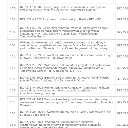
BZP.271.10.2022 Pielęgnacja zieleni i infrastruktury oraz wycinka
157.
BZP.271
drzew na terenie Parku w Reptach w Tarnowskich Górach
158.
BZP.271.4.2022 Przeprowadzenie loterii pn. Rozlicz PIT w TG
BZP.271
BZP.271.5.2022 Cięcia pielęgnacyjne, wycinka drzew oraz bieżące
utrzymanie i pielęgnacja zieleni miejskiej wraz z konserwacją
159.
BZP.271
infrastruktury w Parku Miejskim przy ul. Kard. Wyszyńskiego
Tarnowskich Górach
Wykonanie dokumentacji projektowo-kosztorysowej dla budowy i
160.
uzupełnienia oświetlenia ulic na terenie Gminy Tarnowskie Góry –
BZP.271
parku w Reptach Śląskich, ul. Ks. Płonki i fragmentu ul. Zagórskiej
BZP.271.1.2022 - Oświetlenie ulic na terenie Gminy Tarnowskie Góry –
161.
BZP.271
budowa i uzupełnienie – ul. Równoległa
BZP.271.2.0222 - Wykonanie dokumentacji projektowo-kosztorysowej
162.
na kompleksową termomodernizację budynków komunalnych w
BZP.271
Tarnowskich Górach - ul. Odrodzenia 3, 5, 7, 9
BZP.271.52.2021 Budowa dwóch boisk treningowych TS GWAREK
163.
BZP.271
przy ul. Wojska Polskiego 2 w Tarnowskich Górach
BZP.271.44.2021 Remont budynku Ratusza w Tarnowskich Górach
164.
wraz z dostosowaniem do obowiązujących przepisów
BZP.271
przeciwpożarowych – etap I
BZP.271.49.2021 Budowa kanalizacji sanitarnej wraz z zabudową
165.
studzienek zaworowych w rejonie ul. Siwcowej w Tarnowskich Górach -
BZP.271
Pniowcu.
BZP.271.48.2021 Oświetlenie ulic na terenie Gminy Tarnowskie Góry -
166.
BZP.271
budowa i uzupełnienie
BZP.271.51.2021- Wykonanie dokumentacji projektowo -
167.
kosztorysowej na kompleksową termomodernizację budynków
BZP.271
komunalnych w Tarnowskich Górach