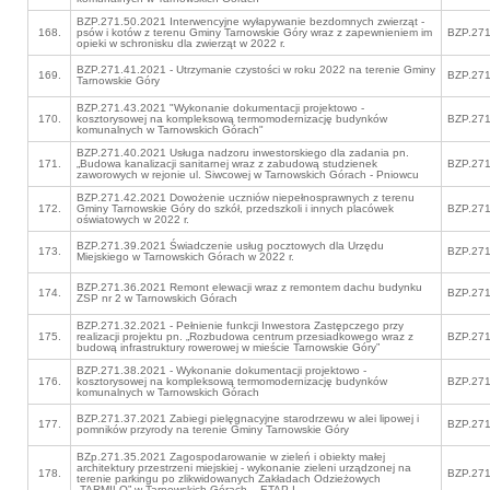
BZP.271.50.2021 Interwencyjne wyłapywanie bezdomnych zwierząt -
168.
psów i kotów z terenu Gminy Tarnowskie Góry wraz z zapewnieniem im
BZP.271
opieki w schronisku dla zwierząt w 2022 r.
BZP.271.41.2021 - Utrzymanie czystości w roku 2022 na terenie Gminy
169.
BZP.271
Tarnowskie Góry
BZP.271.43.2021 "Wykonanie dokumentacji projektowo -
170.
kosztorysowej na kompleksową termomodernizację budynków
BZP.271
komunalnych w Tarnowskich Górach"
BZP.271.40.2021 Usługa nadzoru inwestorskiego dla zadania pn.
171.
„Budowa kanalizacji sanitarnej wraz z zabudową studzienek
BZP.271
zaworowych w rejonie ul. Siwcowej w Tarnowskich Górach - Pniowcu
BZP.271.42.2021 Dowożenie uczniów niepełnosprawnych z terenu
172.
Gminy Tarnowskie Góry do szkół, przedszkoli i innych placówek
BZP.271
oświatowych w 2022 r.
BZP.271.39.2021 Świadczenie usług pocztowych dla Urzędu
173.
BZP.271
Miejskiego w Tarnowskich Górach w 2022 r.
BZP.271.36.2021 Remont elewacji wraz z remontem dachu budynku
174.
BZP.271
ZSP nr 2 w Tarnowskich Górach
BZP.271.32.2021 - Pełnienie funkcji Inwestora Zastępczego przy
175.
realizacji projektu pn. „Rozbudowa centrum przesiadkowego wraz z
BZP.271
budową infrastruktury rowerowej w mieście Tarnowskie Góry”
BZP.271.38.2021 - Wykonanie dokumentacji projektowo -
176.
kosztorysowej na kompleksową termomodernizację budynków
BZP.271
komunalnych w Tarnowskich Górach
BZP.271.37.2021 Zabiegi pielęgnacyjne starodrzewu w alei lipowej i
177.
BZP.271
pomników przyrody na terenie Gminy Tarnowskie Góry
BZp.271.35.2021 Zagospodarowanie w zieleń i obiekty małej
architektury przestrzeni miejskiej - wykonanie zieleni urządzonej na
178.
BZP.271
terenie parkingu po zlikwidowanych Zakładach Odzieżowych
„TARMILO” w Tarnowskich Górach – ETAP I