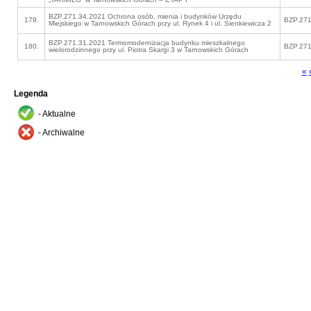
BZP.271.34.2021 Ochrona osób, mienia i budynków Urzędu
179.
BZP.271
Miejskiego w Tarnowskich Górach przy ul. Rynek 4 i ul. Sienkiewicza 2
BZP.271.31.2021 Termomodernizacja budynku mieszkalnego
180.
BZP.271
wielorodzinnego przy ul. Piotra Skargi 3 w Tarnowskich Górach
«
Legenda
- Aktualne
- Archiwalne