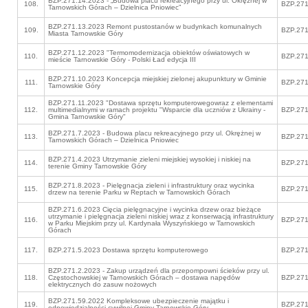
BZP.271.14.2023 - „Budowa placu rekreacyjnego przy ul. Okrężnej w
108.
BZP.271
Tarnowskich Górach – Dzielnica Pniowiec”
BZP.271.13.2023 Remont pustostanów w budynkach komunalnych
109.
BZP.271
Miasta Tarnowskie Góry
BZP.271.12.2023 "Termomodernizacja obiektów oświatowych w
110.
BZP.271
mieście Tarnowskie Góry - Polski Ład edycja III
BZP.271.10.2023 Koncepcja miejskiej zielonej akupunktury w Gminie
111.
BZP.271
Tarnowskie Góry
BZP.271.11.2023 "Dostawa sprzętu komputerowegowraz z elementami
112.
multimedialnymi w ramach projektu "Wsparcie dla uczniów z Ukrainy -
BZP.271
Gmina Tarnowskie Góry"
BZP.271.7.2023 - Budowa placu rekreacyjnego przy ul. Okrężnej w
113.
BZP.271
Tarnowskich Górach – Dzielnica Pniowiec
BZP.271.4.2023 Utrzymanie zieleni miejskiej wysokiej i niskiej na
114.
BZP.271
terenie Gminy Tarnowskie Góry
BZP.271.8.2023 - Pielęgnacja zieleni i infrastruktury oraz wycinka
115.
BZP.271
drzew na terenie Parku w Reptach w Tarnowskich Górach
BZP.271.6.2023 Cięcia pielęgnacyjne i wycinka drzew oraz bieżące
utrzymanie i pielęgnacja zieleni niskiej wraz z konserwacją infrastruktury
116.
BZP.271
w Parku Miejskim przy ul. Kardynała Wyszyńskiego w Tarnowskich
Górach
117.
BZP.271.5.2023 Dostawa sprzętu komputerowego
BZP.271
BZP.271.2.2023 - Zakup urządzeń dla przepompowni ścieków przy ul.
118.
Częstochowskiej w Tarnowskich Górach – dostawa napędów
BZP.271
elektrycznych do zasuw nożowych
BZP.271.59.2022 Kompleksowe ubezpieczenie majątku i
119.
BZP.271
odpowiedzialności cywilnej Gminy Tarnowskie Góry