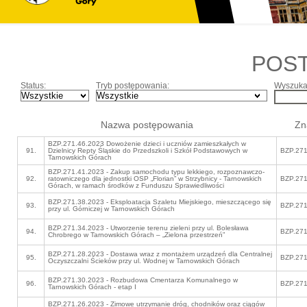
POS
Status:
Tryb postępowania:
Wyszukaj
Nazwa postępowania
Zn
BZP.271.46.2023 Dowożenie dzieci i uczniów zamieszkałych w
91.
Dzielnicy Repty Śląskie do Przedszkoli i Szkół Podstawowych w
BZP.271
Tarnowskich Górach
BZP.271.41.2023 - Zakup samochodu typu lekkiego, rozpoznawczo-
92.
ratowniczego dla jednostki OSP „Florian” w Strzybnicy - Tarnowskich
BZP.271
Górach, w ramach środków z Funduszu Sprawiedliwości
BZP.271.38.2023 - Eksploatacja Szaletu Miejskiego, mieszczącego się
93.
BZP.271
przy ul. Górniczej w Tarnowskich Górach
BZP.271.34.2023 - Utworzenie terenu zieleni przy ul. Bolesława
94.
BZP.271
Chrobrego w Tarnowskich Górach – „Zielona przestrzeń”
BZP.271.28.2023 - Dostawa wraz z montażem urządzeń dla Centralnej
95.
BZP.271
Oczyszczalni Ścieków przy ul. Wodnej w Tarnowskich Górach
BZP.271.30.2023 - Rozbudowa Cmentarza Komunalnego w
96.
BZP.271
Tarnowskich Górach - etap I
BZP.271.26.2023 - Zimowe utrzymanie dróg, chodników oraz ciągów