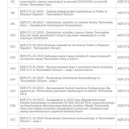
97.
rowerowych i pieszo rowerowych w sezonie 2023/2024 na terenie
BZP.271
Gminy Tarnowskie Góry
BZP.271.31.2023 - Zabiegi pielęgnacyjne starodrzewu w Parku w
98.
BZP.271
Reptach Śląskich – Tarnowskich Górach
BZP.271.29.2023 - Utrzymanie czystości na terenie Gminy Tarnowskie
99.
BZP.271
Góry – Zarządzanie Cmentarzem Komunalnym
BZP.271.27.2023 - Dowożenie uczniów z terenu Gminy Tarnowskie
100.
Góry do szkół, przedszkoli i innych placówek oświatowych w roku
BZP.271
szkolnym 2023/2024
BZP.271.25.2023 Budowa oswietlenia na terenie Parku w Reptach
101.
BZP.271
Śląskich - Tarnowskich Górach
BZP.271.24.2023 Zabezpieczenie imprez lokalnych organizowanych
102.
BZP.271
na terenie miasta Tarnowskie Góry w 2023 r.
BZP.271.21.2023 - Remont elewacji wraz z remontem dachu budynku
103.
BZP.271
ZSP nr 2 w Tarnowskich Górach – etap I remont dachu
BZP.271.22.2023 - Rozbudowa Cmentarza Komunalnego w
104.
BZP.271
Tarnowskich Górach - etap I
BZP.271.20.2023 - Sprawowanie funkcji Inwestora Zastępczego dla
105.
zadania pn. Rozbudowa placówek oświatowych w mieście Tarnowskie
BZP.271
Góry
BZP.271.15.2023 - Zaciągnięcie w 2023 roku długoterminowego
kredytu bankowego w wysokości 44.500.000,00 PLN, przeznaczonego
106.
na finansowanie planowanego deficytu budżetu Miasta Tarnowskie
BZP.271
Góry oraz spłatę wcześniej zaciągniętych pożyczek i kredytów oraz
wykup wyemitowanych papierów wartościowych
BZP.271.16.2023 Rozbudowa Cmentarza komunalnego w Tarnowskich
107.
BZP.271
Górach – etap I