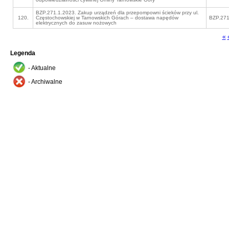
BZP.271.1.2023. Zakup urządzeń dla przepompowni ścieków przy ul.
120.
Częstochowskiej w Tarnowskich Górach – dostawa napędów
BZP.271
elektrycznych do zasuw nożowych
«
Legenda
- Aktualne
- Archiwalne